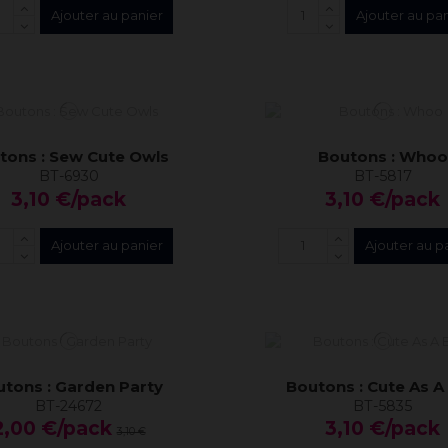
Ajouter au panier
Ajouter au pa
tons : Sew Cute Owls
Boutons : Whoo
BT-6930
BT-5817
3,10 €/pack
3,10 €/pack
Ajouter au panier
Ajouter au p
tons : Garden Party
Boutons : Cute As A
BT-24672
BT-5835
2,00 €/pack
3,10 €/pack
3,10 €