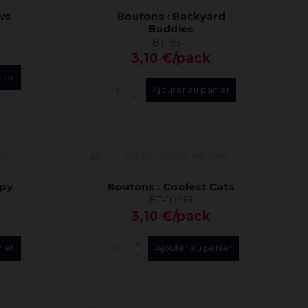
ws
Boutons : Backyard
Buddies
BT-8311
3,10 €/pack
nier
Ajouter au panier
ppy
Boutons : Coolest Cats
BT-10419
3,10 €/pack
nier
Ajouter au panier