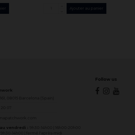
nier
Ajouter au panier
Follow us
chwork
 161, 08015 Barcelona (Spain)
 20 07
amapatchwork.com
 au vendredi :
9h30-14h00 | 16h00-20h00
:
9h30-14h00 | fermé l'après-midi