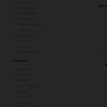
Chiens
(9)
Bou
Chouettes
(3)
Coccinelles
(5)
Cochons
(2)
Coqs et Poules
(3)
Dragons
(1)
Escargots
(1)
Fleurs
(3)
Girafes
(1)
Grenouilles
(2)
Insectes
(5)
Couleur
Lapins
(5)
B
Lions
(1)
Beige
(3)
Maisons
(1)
Blanc
(2)
Mouton
(5)
Bois
(2)
Oiseaux
(7)
Brut et Beige
(3)
Ours
(2)
Gris
(5)
Papillons
(2)
Jaune
(2)
Poisson
(1)
Marron
(9)
Renards
(2)