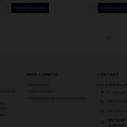
Ajouter au panier
Ajouter au pa
MON COMPTE
CONTACT
Identifiant
Fet a mà Pat
t mode de
Mon compte
C. Tamarit
Historique de vos commandes
+34 93 423
les
lilla
info@fet
ales
Du lundi
Samedi 