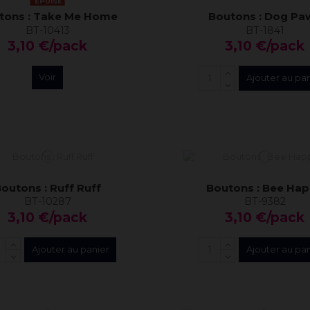
ÉPUISÉ
tons : Take Me Home
Boutons : Dog Pa
BT-10413
BT-1841
3,10 €/pack
3,10 €/pack
Voir
Ajouter au pa
outons : Ruff Ruff
Boutons : Bee Ha
BT-10287
BT-9382
3,10 €/pack
3,10 €/pack
Ajouter au panier
Ajouter au pa