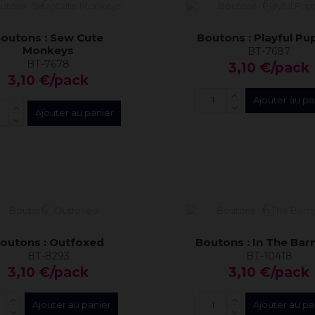
outons : Sew Cute
Boutons : Playful Pu
Monkeys
BT-7687
BT-7678
3,10 €/pack
3,10 €/pack
Ajouter au pa
Ajouter au panier
outons : Outfoxed
Boutons : In The Bar
BT-8293
BT-10418
3,10 €/pack
3,10 €/pack
Ajouter au panier
Ajouter au pa