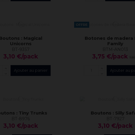
OFFRE
Boutons : Magical
Botones de madera 
Unicorns
Family
BT-9357
BTM-AN013
3,10 €/pack
3,75 €/pack
7,5
Ajouter au panier
Ajouter au p
utons : Tiny Trunks
Boutons : Silly Saf
BT-8976
BT-7927
3,10 €/pack
3,10 €/pack