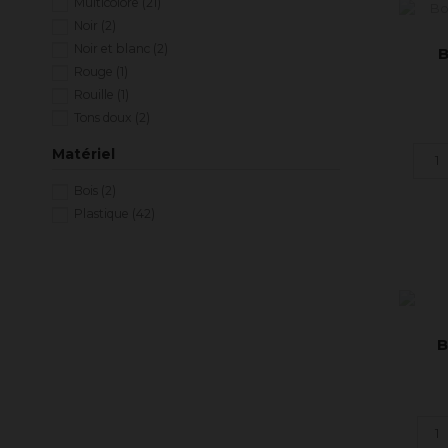
Multicolore
(21)
Singes
(2)
Noir
(2)
Souris
(2)
Noir et blanc
(2)
B
Tortues
(1)
Rouge
(1)
Vaches
(2)
Rouille
(1)
Zèbres
(1)
Tons doux
(2)
Éléphants
(1)
Transparent
(1)
Matériel
Bois
(2)
Plastique
(42)
B