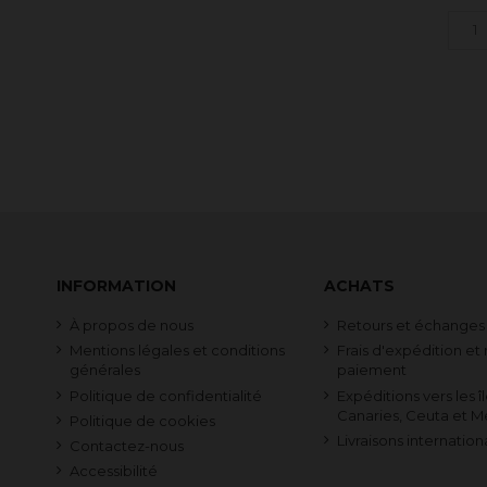
INFORMATION
ACHATS
À propos de nous
Retours et échanges
Mentions légales et conditions
Frais d'expédition e
générales
paiement
Politique de confidentialité
Expéditions vers les î
Canaries, Ceuta et Me
Politique de cookies
Livraisons internation
Contactez-nous
Accessibilité