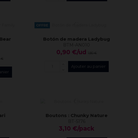
OFFRE
Bear
Botón de madera Ladybug
BTM-AN010
0,90 €/ud
1,80 €
0 €
Ajouter au panier
anier
ari
Boutons : Chunky Nature
BT-5176
3,10 €/pack