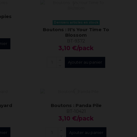
ppies
Derniers articles en stock
Boutons : It's Your Time To
Blossom
BT-9372
nier
3,10 €/pack
Ajouter au panier
nyard
Boutons : Panda Pile
BT-10421
3,10 €/pack
nier
Ajouter au panier