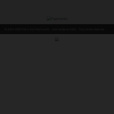
© 2004-2026 Fet a mà Patchwork - Laia Jordana Altés - Tous droits réservés