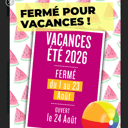
Tissu Glass Beads :
Tissu Robots
Taches bleu lilas
TI-101
TWP-77664-643
18,50 €/m
19,00 €/m
Voir
Voir
Tissu Essentials
Tissu Essentials
Whimsy : Brindilles
Whimsy : Brindilles
feuilles Bleu
feuille Orange