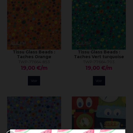
Tissu Glass Beads :
Tissu Glass Beads :
Taches Orange
Taches Vert turquoise
TWP-77664-853
TWP-77664-703
19,00 €/m
19,00 €/m
Voir
Voir