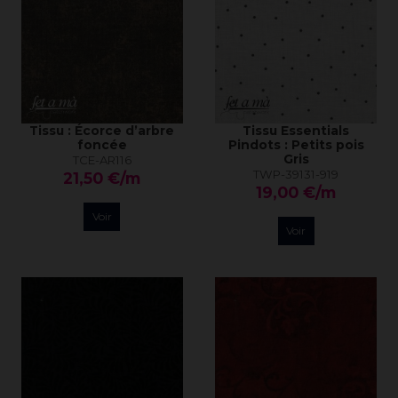
Tissu : Écorce d’arbre
Tissu Essentials
foncée
Pindots : Petits pois
Gris
TCE-AR116
TWP-39131-919
21,50 €/m
19,00 €/m
Voir
Voir