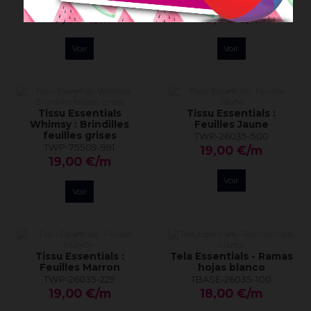
TWP-75509-441
TWP-75509-888
19,00 €/m
19,00 €/m
Voir
Voir
Tissu Essentials
Tissu Essentials :
Whimsy : Brindilles
Feuilles Jaune
feuilles grises
TWP-26035-500
TWP-75509-991
19,00 €/m
19,00 €/m
Voir
Voir
Tissu Essentials :
Tela Essentials - Ramas
Feuilles Marron
hojas blanco
TWP-26035-229
TBASE-26035-100
19,00 €/m
18,00 €/m