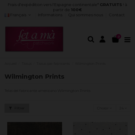
Frais d'expédition vers l'Espagne continentale*
GRATUITS
! à
partir de
100€
Français
Informations
Qui sommes nous
Contact
0
Accueil
Tissus
Tissus par fabricants
Wilmington Prints
Wilmington Prints
Telas del fabricante americano Wilmington Prints
Filtrer
Choisir
24