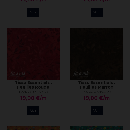
Voir
Voir
Tissu Essentials :
Tissu Essentials :
Feuilles Rouge
Feuilles Marron
TWP-38717-333
TWP-38717-229
19,00 €/m
19,00 €/m
Voir
Voir