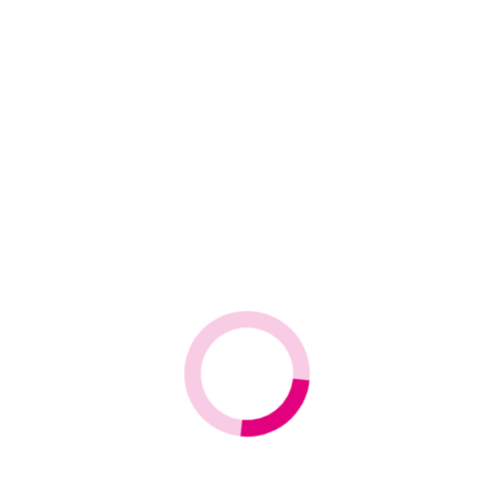
TCE-C103
21,50 €/metro
0,25 m. Se vende en múltiplos de 
Elizabeth's Studio
100% Algodón
Morado