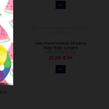
Ver
Tela marmoleada Shadow
Play: Rojo sangre
TMS-MAS513-R22
21,00 €/m
Ver
dros