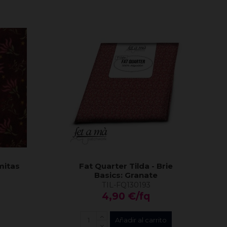
mitas
Fat Quarter Tilda - Brie
Basics: Granate
TIL-FQ130193
4,90 €/fq
Añadir al carrito