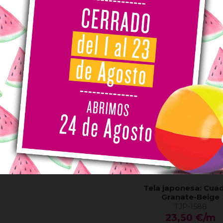
Ver
Ver
AGOTADO
 trasera: Lunares Vino
TRA-129
15,00 €/m
Ver
Tela japonesa: Cua
Granate-Beige
TJP-1588
23,50 €/m