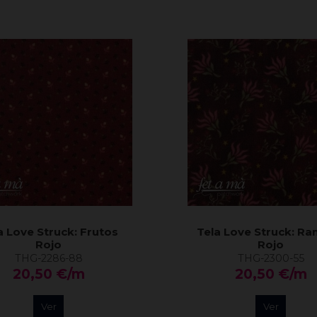
a Love Struck: Frutos
Tela Love Struck: Ra
Rojo
Rojo
THG-2286-88
THG-2300-55
20,50 €/m
20,50 €/m
Ver
Ver