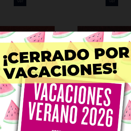
Ver
Ver
 Les Marbrés: Ladrillo
Tela Les Marbrés: Bu
TPX-10054JY-16
TPX-10054JY-19
15,00 €/m
15,00 €/m