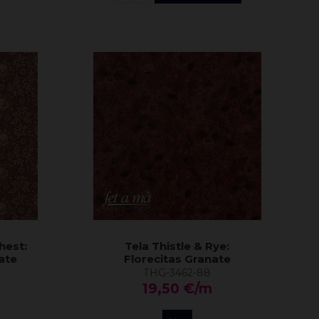
hest:
Tela Thistle & Rye:
ate
Florecitas Granate
THG-3462-88
19,50 €/m