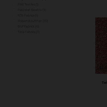
P&B Textiles
(1)
Pascal et Beatrix
(3)
RJR Fabrics
(1)
Robert Kaufman
(10)
Stof Fabrics
(6)
Tilda Fabrics
(3)
Timeless Treasures
(3)
Wilmington Prints
(1)
Tel