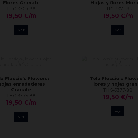
Flores Granate
Hojas y flores Mor
THG-3369-88
THG-3371-85
19,50 €/m
19,50 €/m
Ver
Ver
la Flossie's Flowers:
Tela Flossie's Flow
Hojas enredaderas
Flores y hojas gra
Granate
THG-3377-88
THG-3375-88
19,50 €/m
19,50 €/m
Ver
Ver