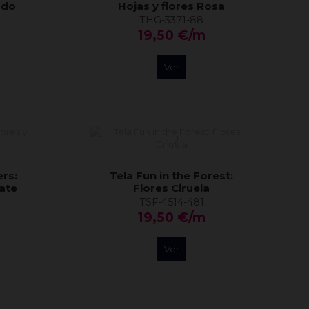
ado
Hojas y flores Rosa
THG-3371-88
19,50 €/m
Ver
ers:
Tela Fun in the Forest:
nate
Flores Ciruela
TSF-4514-481
19,50 €/m
Ver