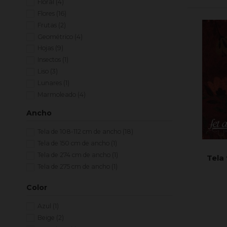
Floral
(4)
Flores
(16)
Frutas
(2)
Geométrico
(4)
Hojas
(9)
Insectos
(1)
Liso
(3)
Lunares
(1)
Marmoleado
(4)
Motas
(1)
Ancho
Paisaje
(1)
Puntitos
(1)
Tela de 108-112 cm de ancho
(18)
Ramas
(3)
Tela de 150 cm de ancho
(1)
Ramitas
(4)
Tela de 274 cm de ancho
(1)
Tela 
Rayas
(1)
Tela de 275 cm de ancho
(1)
Textura
(16)
Color
Tornasolado
(2)
Azul
(1)
Beige
(2)