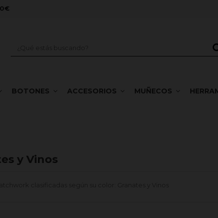
00€
BOTONES
ACCESORIOS
MUÑECOS
HERRA
es y Vinos
atchwork clasificadas según su color: Granates y Vinos