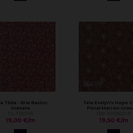
a Tilda - Brie Basics:
Tela Evelyn's Hope C
Granate
Floral Marrón-Gran
TIL-T130193
TMF-101080D-R
19,00 €/m
19,50 €/m