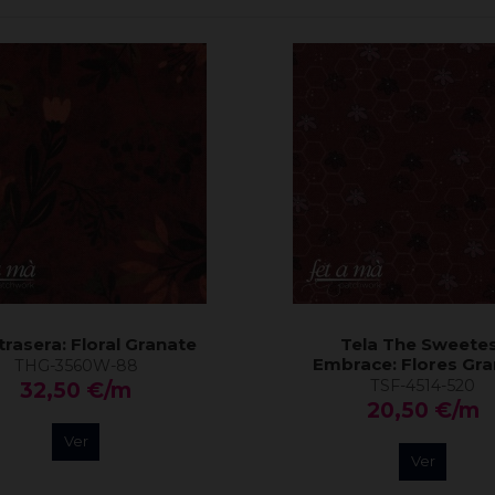
trasera: Floral Granate
Tela The Sweete
Embrace: Flores Gra
THG-3560W-88
TSF-4514-520
32,50 €/m
20,50 €/m
Ver
Ver