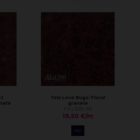
st
Tela Love Bugs: Floral
nate
granate
THG-3581-88
19,50 €/m
Ver