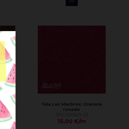
Ver
rdeos
Tela Les Marbrés: Granate
rosado
TPX-10054JY-22
15,00 €/m