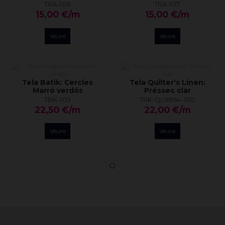
TRA-108
TRA-107
15,00 €/m
15,00 €/m
Veure
Veure
Tela Batik: Cercles
Tela Quilter's Linen:
Marró verdós
Préssec clar
TBK-109
TRK-QL9864-362
22,50 €/m
22,00 €/m
Veure
Veure