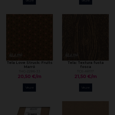
Veure
Veure
Tela Love Struck: Fruits
Tela: Textura fusta
Marró
fosca
THG-2286-33
TCE-AR117
20,50 €/m
21,50 €/m
Veure
Veure