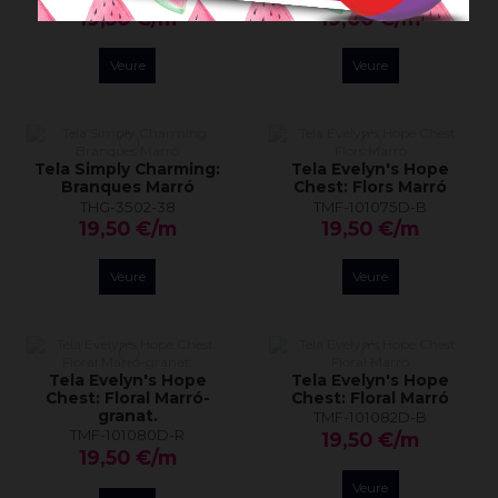
19,50 €/m
19,00 €/m
Veure
Veure
Tela Simply Charming:
Tela Evelyn's Hope
Branques Marró
Chest: Flors Marró
THG-3502-38
TMF-101075D-B
19,50 €/m
19,50 €/m
Veure
Veure
Tela Evelyn's Hope
Tela Evelyn's Hope
Chest: Floral Marró-
Chest: Floral Marró
granat.
TMF-101082D-B
TMF-101080D-R
19,50 €/m
19,50 €/m
Veure