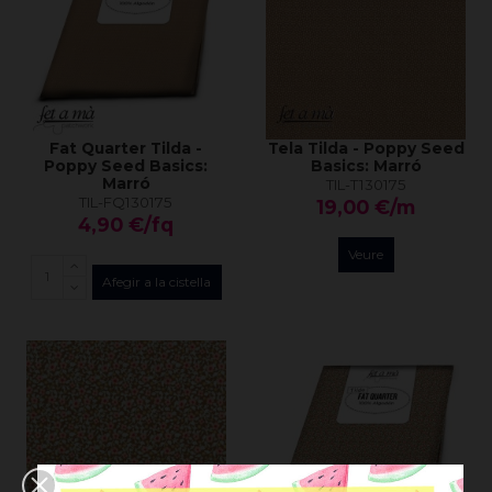
Fat Quarter Tilda -
Tela Tilda - Poppy Seed
Poppy Seed Basics:
Basics: Marró
Marró
TIL-T130175
TIL-FQ130175
19,00 €/m
4,90 €/fq
Veure
Afegir a la cistella