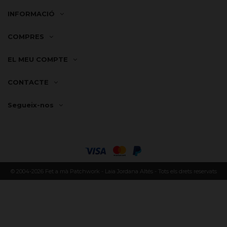
INFORMACIÓ
COMPRES
EL MEU COMPTE
CONTACTE
Segueix-nos
© 2004-2026 Fet a mà Patchwork - Laia Jordana Altés - Tots els drets reservats