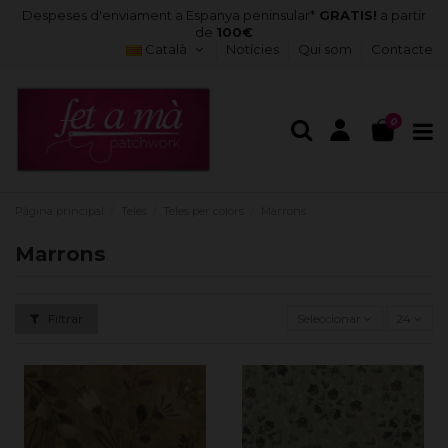
Despeses d'enviament a Espanya peninsular*
GRATIS!
a partir
de
100€
Català
Notícies
Qui som
Contacte
0
Pàgina principal
Teles
Teles per colors
Marrons
Marrons
Filtrar
Seleccionar
24