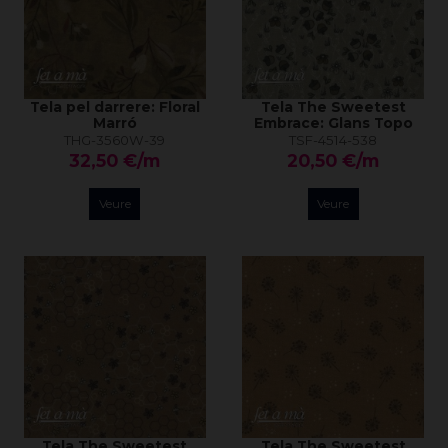
Tela pel darrere: Floral
Tela The Sweetest
Marró
Embrace: Glans Topo
THG-3560W-39
TSF-4514-538
32,50 €/m
20,50 €/m
Veure
Veure
Tela The Sweetest
Tela The Sweetest