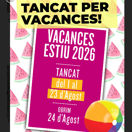
ESGOTAT
ESGOTAT
Tela Tilda - Brie Basics:
Fat Quarter Tilda - Brie
Sorra
Basics: Sorra
TIL-T130195
TIL-FQ130195
19,00 €/m
4,90 €/fq
Veure
Veure
Tela Bobbins & Blooms:
Tela Essentials Pindots:
Flors i costura Topo
Puntets Gris
TSF-4504-086
TWP-39131-919